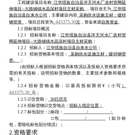
工程建设
项目名称
江华瑶族自治县涔天河水厂农村管网延
伸项目
--
大路铺镇水晶深村项目主材采购
，项目业主为
江华瑶
族自治县自来水公司
，主要建设内容
采购供水设施主材：镀锌
443375.3
0
钢管类
，项目总投资为
元
，资金来源
自筹资金
。
1.2
招标项目概况
1.2.1
招标
项目名称
：
江华瑶族自治县涔天河水厂农村管
网延伸项目
--
大路铺镇水晶深村项目主材采购
；
1
.2.2
招标人：
江华瑶族自治县自来水公司
；
1
.2.3
招标
货物基本情况：
采购供水设施主材：镀锌钢管
类。
；
（由招标人根据招标货物具体情况以及投标人资格要求所
需的有关指标，说明招标货物的数量、主要技术参数和规格
等。）
1
.2.4
招标货物金额：
☑
最高投标限价
¥
（小写
）
443375.3
0
元；
1.2.5
☑
交货期
：
30
日历天
1.2.6
招标货物
☑
交货地点：
招标人指定位置
；
1
.2.7
标包划分：
□标段
：
/
；
□包
/
（如分标
包，需细化标包划分情况）
；
2.
资格要求