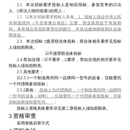
2.1
本次招标要求投标人是响应招标、参加竞争
的
☑
法
人、
□非法人组织或者□自然人
；
2.2
☑
本次招标要求投标人具备
1
、
投标人须在中华人民
共和国境内（不含港澳台地区）注册、营业执照处于有效期
内，具有独立承担民事责任的能力，并依法缴纳税收和社会保
障资金
。
2.
3
本次招标
□
接受联合体投标
，联合体相关要
求见投标
人须知前附表。
☑
不接受联合体投标
2.4
类似业绩：
☑
不要求，
□
要求
，类似业绩的相关要求见
投标人须知前附表。
2.5
其他要求：
☑
2
.5.1
一个制造商对同一品牌同一型号的
设备
，仅能委托
一个代理商参加投标
；
2.5.2
其他：
投标人为代理商的，一个制造商对同一品牌同
一型号的设备（材料），仅能委托一个代理商参加投标，并提
供制造商授权委托书
。
；
投标人资格
具体要求
详见第二章投标人须知前附表。
3
.
资格审查
采用
资格后审方式