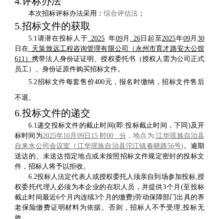
4.
评标办法
本次招标评标办法采用
：
综合评估法
；
5.
招标文件的获取
5.1
请潜在投标人于
2025
年
09
月
2
6
日
起
至
2025
年
09
月
30
日在
天策致远工程咨询管理有限公司（永州市育才路安大公馆
611
）
携带法人身份证证明、授权委托书（授权人需为公司正式
员工）、身份证原件购买招标文件
。
5
.2
招标文件每套售价
400
元，
报名
时缴纳，招标文件售后
不退。
6.
投标文件的递交
6
.1
递交投标文件的截止时间
(
即
:
投标截止时间，下同
)
及开
标时间为
202
5
年
10
月
09
日
15
时
00
分
，地点为
:
江华瑶族自治县
自来水公司会议室（江华瑶族自治县沱江镇春晓路
56
号
)
。逾期
送达的、未送达指定地点或未按照招标文件规定密封的投标文
件，招标人将予以拒收。
6
.2
投标人法定代表人或授权委托人须亲自到场参加投标
,
授
权委托代理人必须为本企业的在职人员，并提供
3
个月
(
至投标
截止时间最近
6
个月内连续
3
个月的缴费
)
劳动保障部门出具的养
老保险缴费证明材料为依据。否则，招标人不予受理
,
投标无
效。