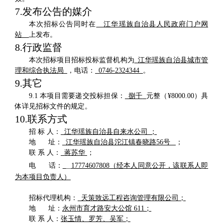
7.
发布公告的媒介
本次招标公告同时在
江华瑶族自治县人民政府门户网
站
上发布。
8.
行政监督
本次招标项目招标投标监督机构为
江华瑶族自治县城市管
理和综合执法局
，
电话
：
0746-
2324344
。
9.
其它
9
.1
本项目需要递交投标担保：
捌
千
元整（
¥
8
000.00
）具
体详见招标文件的规定。
10.
联系方式
招
标
人：
江华瑶族自治县自来水公司
；
地
址：
江华瑶族自治县沱江镇春晓路
56
号
；
联
系
人：
蒋苏华
；
电
话：
17774607808
（经本人同意公开，该联系人即
为本项目负责人）
招标代理机构：
天策致远工程咨询管理有限公司；
地
址：
永州市育才路安大公馆
611
；
联
系
人：
张玉情、罗芳、吴军；