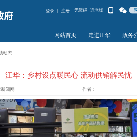
无障碍
适老版
登录
|
注册
网站首页
走进江华
政务
镇动态
江华：乡村设点暖民心 流动供销解民忧
华新闻网
作者：