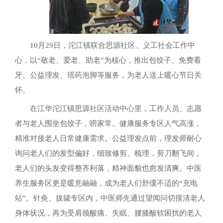
10月29日，沱江镇联合思源社区、义工社会工作中
心，以“敬老、爱老、助老”为核心，推出包饺子、免费看
牙、公益理发、瑶药泡脚等服务，为老人送上暖心节日关
怀。
在江华沱江镇思源社区活动中心里，工作人员、志愿
者与老人围坐包饺子，唠家常。健康服务专区人气高涨，
精准对接老人日常健康需求。公益理发点前，理发师耐心
询问老人们的发型偏好，细致修剪、梳理，剪刀翻飞间，
老人们的头发变得整齐利落，精神面貌也愈发清爽。中医
养生服务区更是暖意融融，成为老人们舒缓不适的“充电
站”。针灸、拔罐专区内，中医师先通过望闻问切摸清老人
身体状况，再为受肩颈酸痛、失眠、腰膝酸软困扰的老人