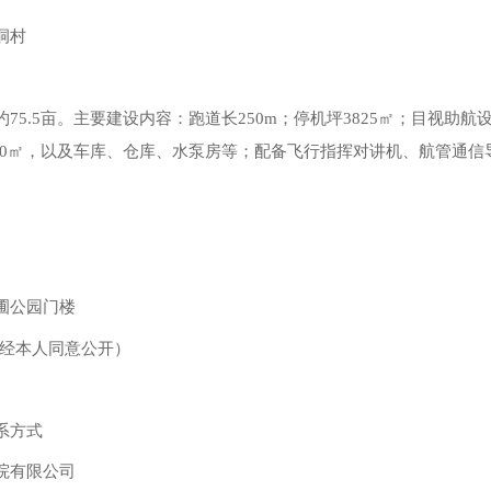
洞村
约75.5亩。主要建设内容：跑道长250m；停机坪3825㎡；目视
1400㎡，以及车库、仓库、水泵房等；配备飞行指挥对讲机、航管
圃公园门楼
（经本人同意公开）
系方式
院有限公司