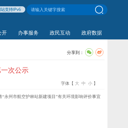
公开
办事服务
政民互动
政府数据
分享到：
第一次公示
字体【
大
中
小
】
将“永州市航空护林站新建项目”有关环境影响评价事宜