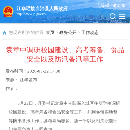
无障碍 |
适老版
江华瑶族自治县人民政府
http://www.jh.gov.cn/
您现在所在的位置:
首页
>
政务公开
>
工作动态
袁章中调研校园建设、高考筹备、食品
安全以及防汛备汛等工作
发布时间：
2026-05-22 17:38
来源：
江华发布
作者：
5月22日，县委书记袁章中带队深入城区多所学校调研
校园建设、高考筹备和食品安全等工作，并到乡镇实地督
导防汛备汛工作，县领导冯志多、唐一平以及相关职能部
门主要负责人一同参加。