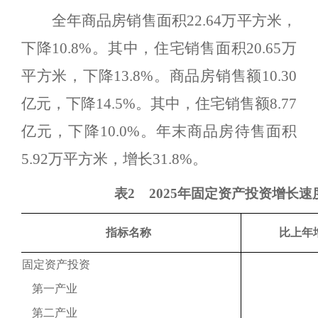
全年商品房销售面积
22.64
万平方米，
下降
10.8%
。其中，住宅销售面积
20.65
万
平方米，
下降
13.8%
。商品房销售额
10.30
亿元，下降
14.5%
。其中，住宅销售额
8.77
亿元，
下降
10.0%
。年末商品房待售面积
5.92
万平方米，增长
31.8%
。
表
2
2025年固定资产投资增长速
指标名称
比上年
固定资产投资
第一产业
第二产业