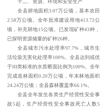
十二、资源、环境和安全生产
全县耕地面积
3.0
7
万公顷，基本农田
2.
5
8
万公顷。全年批准建设用地
413.72
公
顷，补充耕地
15
公顷。已发现矿种
43
种，
已探明资源储量的矿种
26
种。
全县城市污水处理率
97.
7%
，城市生
活垃圾无害化处理率
100
%
。全县达到或优
于
III
类标准的水质断面比例为
100%
。全年
完成造林面积
0.
20
万公顷，年末林地面积
24.2
4
万公顷；全县森林覆盖率
6
6.1%
。
全县全年发生各类生产经营性安全事
故
5
起，生产经营性安全事故死亡人数
5