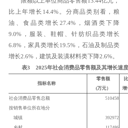
限额以上单位商品零售额
13.44
亿元，
比上年
增长
14.4
%
。分商品类别看，粮
油、食品类
增长
27.4
%
，
烟酒类下降
9.0
%
，
服装、鞋帽、针纺织品类
增长
6.8
%
，家具类
增长
19.5
%
，石油及制品类
增长
2.6
%
，
建筑及装潢材料类下降
2.6
%
。
表
3
2025年社会消费品零售额及其增长速
零售额
指标名称
(万元）
增
社会消费品零售总额
510458
按销售单位所在地分
城镇
392972
乡村
117486