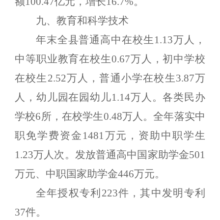
额
100.47
亿元，增长
16.7%
。
九、教育和科学技术
年末全县普通高中在校生
1.13
万人，
中等职业教育在校生
0.67
万人，初中学校
在校生
2.52
万人，普通小学在校生
3.87
万
人，幼儿园在园幼儿
1.14
万人。各类民办
学校
6
所，在校学生
0.48
万人。全年落实中
职免学费资金
1481
万元，资助中职学生
1.2
3
万人次。发放普通高中国家助学金
501
万元、中职国家助学金
446
万元。
全年授权专利
223
件，其中发明专利
37
件。