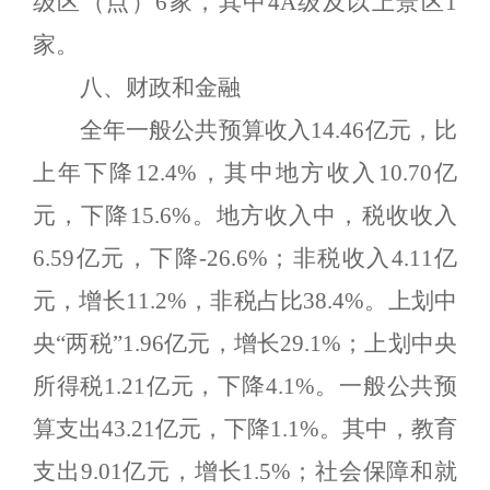
级区（点）
6
家，其中
4A
级及以上景区
1
家。
八、财政和金融
全年一般公共预算收入
14.46
亿元，比
上年下降
12.4%
，其中地方收入
10.70
亿
元，下降
15.6%
。地方收入中，税收收入
6.59
亿元，下降
-26.6%
；非税收入
4.11
亿
元，增长
1
1.2%
，
非税占比
38.4
%
。
上划中
央
“两税”
1.96
亿元，增长
29.1%
；上划中央
所得税
1.21
亿元，下降
4.1%
。一般公共预
算支出
43.21
亿元，下降
1.1%
。其中，教育
支出
9.01
亿元，增长
1.5
%
；社会保障和就