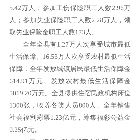
5.42
万人；参加工伤保险职工人数
2.96
万
人；参加失业保险职工人数
2.28
万人，领
取失业保险金职工人数
173
人。
全年全县有
1.27
万人次享受城市最低
生活保障、
16.53
万人次享受农村最低生活
保障，全年发放城镇居民最低生活保障金
614.91
万元、发放农村最低生活保障金
5019.20
万元。
全县提供住宿民政机构床位
1300
张，收养各类人员
800
人。全年销售
社会福利彩票
1.23
亿元，筹集
福彩公益金
0.25
亿元。