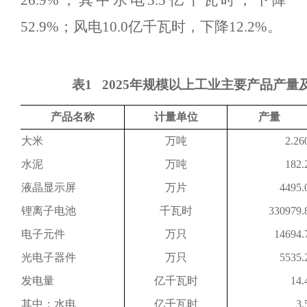
26.9
%
，其中
水电
3.5
亿千瓦时，下降
52.9
%
；
风电
10.0
亿千瓦时，
下降
12.2
%
。
表
1
2025年规模以上工业主要产品产量
产品名称
计量单位
产量
大米
万吨
2.26
水泥
万吨
182.
液晶显示屏
万片
4495.
锂离子电池
千瓦时
330979.
电子元件
万只
14694.
光电子器件
万只
5535.
发电量
亿千瓦时
14.
其中：水电
亿千瓦时
3.