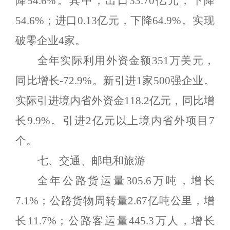
降
54.6%
。其中，出口
33.70
亿元，下降
54.6%
；进口
0.13
亿元，下降
64.9%
。实现
破零企业
4
家。
全年实际利用外资金额
351
万美元，
同比增长
-72.9%
。新引进
1
家
500
强企业。
实际引进境内省外资金
118.2
亿元，同比增
长
9.9%
。引进
2
亿元以上境内省外项目
7
个。
七、交通、邮电和旅游
全年公路货运量
305.6
万吨，增长
7.1
%
；公路货物周转量
2.67
亿吨公里，增
长
11.7%
；公路客运量
445.3
万人，增长