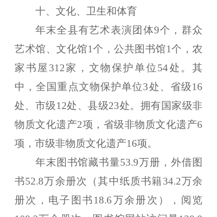
十、文化、卫生和体育
年末全县有艺术表演团体
9
个，群众
艺术馆、文化馆
1
个，公共图书馆
1
个，农
家书屋
312
家，文物保护单位
54
处。其
中，全国重点文物保护单位
3
处、省级
16
处、市级
12
处、县级
23
处。拥有国家级非
物质文化遗产
2
项，省级非物质文化遗产
6
项，市级非物质文化遗产
1
6
项。
年末图书馆藏书量
53.9
万册，外借图
书
52.8
万余册次（其中纸质书籍
34.2
万余
册次，电子图书
18.6
万余册次），阅览