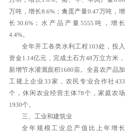
万吨，增长8.6%；禽蛋产量0.47万吨，增
长30.6%；水产品产量5555吨，增长
4.4%。
全年
开工各类水利工程
103
处，投入
资金
1.14
亿元，完成土石方
48
万立方米
，
新增节水灌溉面积
1680
亩
。
全县农产品加
工
规上
企业
33
家，农民专业合作社
433
个，
休闲农业经营主体
78
个，家庭农场
1930
个。
三、工业和建筑业
全年规模工业总产值比上年
增长