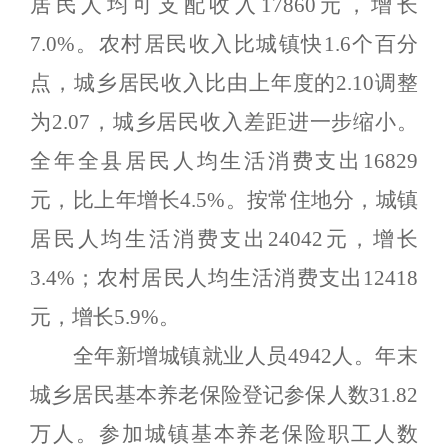
居民人均可支配收入
17860
元，增长
7.0
%
。
农村居民收入比城镇快
1.6
个百分
点，城乡居民收入比由上年度的
2.10
调整
为
2.07
，城乡居民收入差距进一步缩小。
全年全县居民人均生活消费支出
16829
元，比上年增长
4.
5%
。
按常住地分，
城镇
居民人均生活消费支出
24042
元，增长
3.4
%
；农村居民人均生活消费支出
12418
元，增长
5.9
%
。
全年新增城镇就业人员
4942
人。年末
城乡居民基本养老保险登记参保人数
31.82
万人。参加城镇基本养老保险职工人数