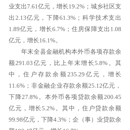
业支出
7.61
亿元，增长
19.2%
；城乡社区支
出
2.13
亿元，下降
61.3%
；科学技术支出
1.
89
亿元，增长
6.7%
；住房保障支出
1.08
亿元，增长
16.1%
。
年末全县金融机构本外币各项存款余
额
291.03
亿元，比上年末增长
5.8%
。其
中，住户存款余额
235.29
亿元，增长
1
1.6%
；非金融企业存款余额
25.12
亿元，
下降
27.8%
。本外币各项贷款余额
200.45
亿元，增长
5.2%
。其中，住户贷款余额
99.98
亿元，下降
4.3%
；企（事）业贷款余