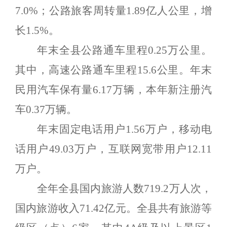
7.0
%
；公路旅客周转量
1
.8
9
亿人公里，增
长
1.5
%
。
年末全县公路通车里程
0.25
万公里。
其中，高速公路通车里程
1
5.6
公里。年末
民用汽车保有量
6.17
万辆，本年新注册汽
车
0.
37
万辆。
年末固定电话用户
1.5
6
万户
，
移动电
话用户
49.03
万户
，
互联网宽带用户
12.11
万户。
全年全县国内旅游人数
719.2
万人次，
国内旅游收入
71.42
亿元。全县共有旅游等