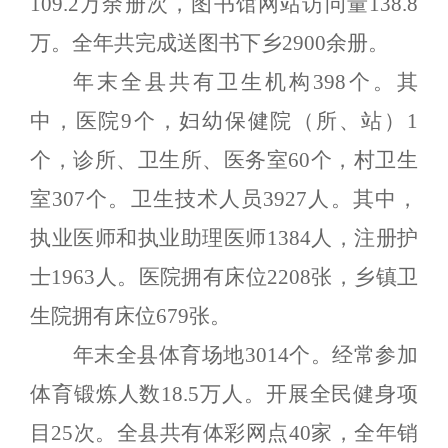
109.2
万余册次，图书馆网站访问量
138.8
万。全年共完成送图书下乡
2900
余册。
年末全县共有卫生机构
398
个。其
中，医院
9
个，妇幼保健院（所、站）
1
个，诊所、卫生所、医务室
60
个，村卫生
室
307
个。卫生技术人员
3927
人。其中，
执业医师和执业助理医师
1384
人，注册护
士
1963
人。医院拥有床位
2208
张，乡镇卫
生院拥有床位
679
张。
年末全县体育场地
3014
个。经常参加
体育锻炼人数
18.5
万人。开展全民健身项
目
25
次。全县共有体彩网点
40
家，全年销