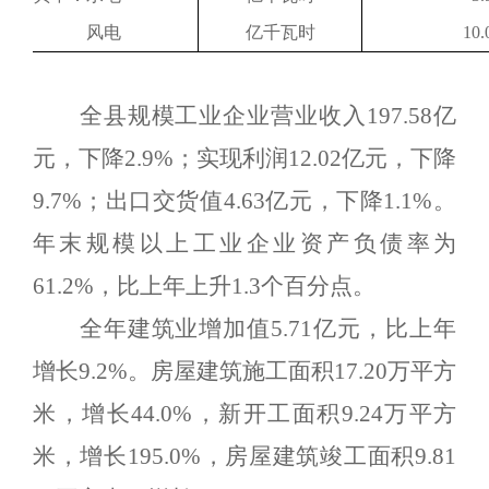
风电
亿千瓦时
10.
全县规模工业企业营业收入
197.58
亿
元，下降
2.9%
；实现利润
12.02
亿元，下降
9.7%
；出口交货值
4.63
亿元，下降
1.1%
。
年末规模以上工业企业资产负债率为
61.2%
，比上年上升
1.3
个百分点。
全年建筑业增加值
5.71
亿元，比上年
增长
9.2
%
。房屋建筑施工面积
17.20
万平方
米，
增长
44.0%
，新开工面积
9.24
万平方
米，
增长
195.0%
，房屋建筑竣工面积
9.81