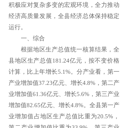
积极应对复杂多变的宏观环境，全力推动
经济高质量发展，全县经济总体保持稳定
运行。
一、综
合
根据地区生产总值统一核算结果，全
县地区生产总值
181.24
亿元，按不变价格
计算，比上年增长
5.1
%
。
分产业看，第一
产业增加值
37.23
亿元、增长
4.8
%
，第二产
业增加值
61.36
亿元、增长
5.6
%
，第三产业
增加值
82.65
亿元、增长
4
.
8
%
。
全县第一产
业增加值占地区生产总值比重为
2
0.5
%
，
第二产业增加值比重为
3
3.9
%
，第三产业