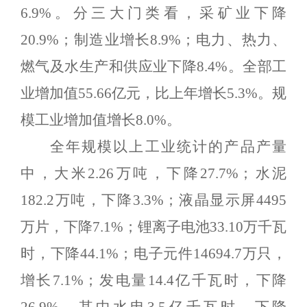
6.9
%
。分三大门类看，采矿业
下降
20.9
%
；制造业增长
8.9
%
；电力、热力、
燃气及水生产和供应业
下降
8.4
%
。
全部工
业增加值
55.66
亿元，比上年增长
5.3
%
。
规
模工业增加值增长
8.0
%
。
全年规模以上工业统计的产品产量
中，大米
2.26
万吨，
下降
27.7
%
；水泥
1
82.2
万吨，
下降
3.3
%
；
液晶显示屏
4495
万片，下降
7.1%
；锂离子电池
33.10
万千瓦
时，下降
44.1%
；电子元件
14694.7
万只，
增长
7.1%
；
发电量
14.4
亿千瓦时，
下降