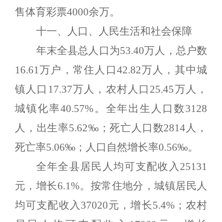
售体育彩票
4000
余万。
十一、人口、人民生活和社会保障
年末全县总人口为
5
3.
40
万人，总户数
16.
61
万户，常住人口
42.82
万人，其中城
镇人口
17.37
万人，农村人口
25.45
万人，
城镇化率
40.57
%
。
全年出生人口数
3128
人，出生率
5.62
‰
；死亡人口数
2814
人，
死亡率
5.06
‰
；人口自然增长率
0.
56
‰
。
全年全县居民人均可支配收入
25131
元，增长
6.1
%
。按常住地分，城镇居民人
均可支配收入
37020
元，增长
5.4
%
；农村