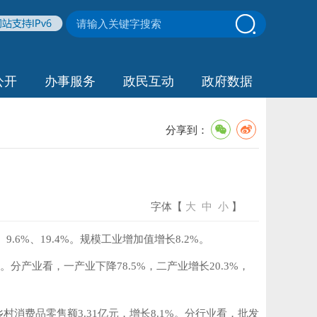
公开
办事服务
政民互动
政府数据
分享到：
字体【
大
中
小
】
.6%、19.4%。规模工业增加值增长8.2%。
%。分产业看，一产业下降78.5%，二产业增长20.3%，
；乡村消费品零售额3.31亿元，增长8.1%。分行业看，批发