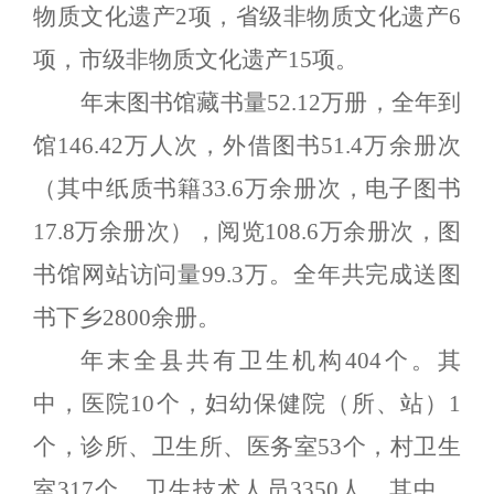
物质文化遗产
2
项，省级非物质文化遗产
6
项，市级非物质文化遗产
15
项。
年末图书馆藏书量
52.12
万册，全年到
馆
146.42
万人次，外借图书
51.4
万余册次
（其中纸质书籍
33.6
万余册次，电子图书
17.8
万余册次），阅览
108.6
万余册次，图
书馆网站访问量
99.3
万。全年共完成送图
书下乡
2800
余册。
年末全县共有卫生机构
404
个。其
中，医院
10
个，妇幼保健院（所、站）
1
个，诊所、卫生所、医务室
53
个，村卫生
室
317
个。卫生技术人员
3350
人。其中，