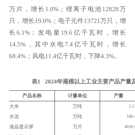
万片，增长
1.0%
；锂离子电池
12828
万
只，增长
19.0%
；电子元件
13721
万只，增
长
6.1%
；
发电量
19.6
亿千瓦时，
增长
14.5
%
，其中
水电
7
.
4
亿千瓦时，增长
68.4
%
；
风电
11.4
亿千瓦时，
下降
4.3
%
。
表
1
2024年规模以上工业主要产品产量
产品名称
计量单位
产量
大米
万吨
3
.
1
水泥
万吨
188.
液晶显示屏
万片
4836.