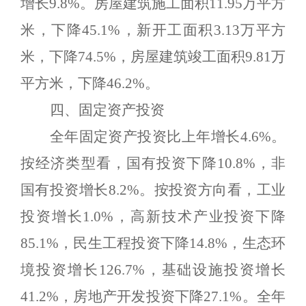
增长
9.8
%
。房屋建筑施工面积
11.95
万平方
米，下降
45.1%
，新开工面积
3.13
万平方
米，下降
74.5%
，房屋建筑竣工面积
9.81
万
平方米，
下降
46.2%
。
四、固定资产投资
全年固定资产投资比上年增长
4.6%
。
按经济类型看，国有投资下降
10.8%
，非
国有投资增长
8.2
%
。按投资方向看，工业
投资增长
1.0%
，高新技术产业投资下降
85.1%
，民生工程投资下降
14.8%
，生态环
境投资增长
126.7%
，基础设施投资增长
41.2%
，
房地产开发投资
下降
27.1%
。全年