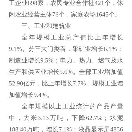
工企业
6
98
家，农民专业合作社
421
个，
休
闲农业经营主体
76
个，家庭农场
1645
个。
三、工业和建筑业
全年规模工业总产值比上年
增长
9.1
%
。分三大门类看，采矿业
增长
6.1
%
；
制造业增长
9.5
%
；电力、热力、燃气及水
生产和供应业
增长
5.6
%
。
全部工业增加值
52
.
90
亿元，比上年增长
7.7
%
。
规模工业增
加值增长
9.4
%
。
全年规模以上工业统计的产品产量
中，大米
3.13
万吨，
下降
62.7
%
；水泥
1
88.40
万吨，
增长
7.1
%
；
液晶显示屏
4836