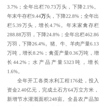
3.7%
；
全年出栏
70.73
万头，下降
2.1%
。
年末牛存栏
9.44
万
头，下降
22.8%
；全年出
栏
5.39
万头，增长
4.7%
。年末家禽存栏
288.88
万羽，下降
24.8%
；全年出栏
462.86
万羽，下降
26.4%
。猪、牛、羊肉产量
6.13
万吨，增长
8.2%
；禽蛋产量
0.36
万吨，增
长
44.2%
；水产品产量
5323
吨，增长
1.6%
。
全年
开工各类水利工程
176
处，投入
资金
2.40
亿元，完成土石方
64
万立方米
，
新增节水灌溉面积
248
亩
。
全县农产品加