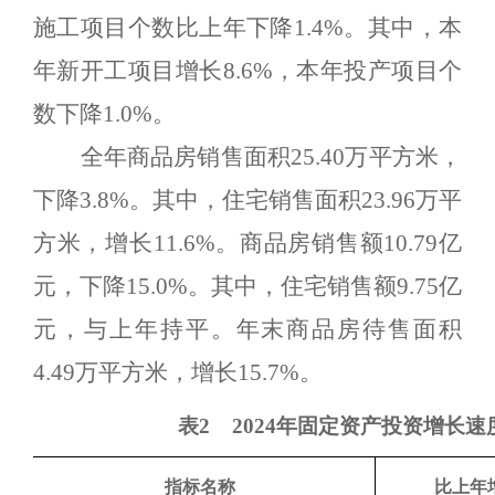
施工项目个数比上年下降
1.4%
。其中，本
年新开工项目增长
8.6%
，本年投产项目个
数下降
1
.
0%
。
全年商品房销售面积
25.
40
万平方米，
下降
3.8%
。其中，住宅销售面积
23.96
万平
方米，增长
11.6%
。商品房销售额
10.79
亿
元，下降
15.0%
。其中，住宅销售额
9.75
亿
元
，与上年持平
。年末商品房待售面积
4.49
万平方米，增长
15.7%
。
表
2
2024年固定资产投资增长速
指标名称
比上年