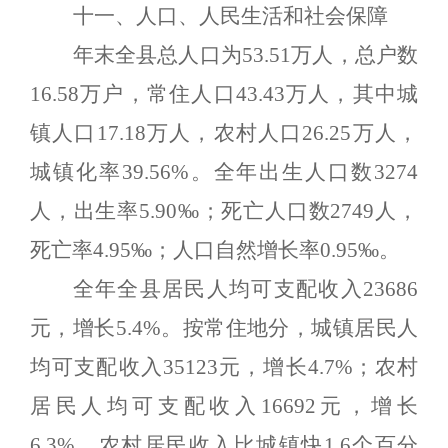
十一、人口、人民生活和社会保障
年末全县总人口为
5
3.
51
万人，总户数
16.5
8
万户，常住人口
4
3.
43
万人，其中城
镇人口
17.18
万人，农村人口
26.
25
万人，
城镇化率
3
9.56
%
。全年出生人口数
3
274
人，出生率
5.90
‰
；死亡人口数
2749
人，
死亡率
4.95
‰
；人口自然增长率
0.
95
‰
。
全年全县居民人均可支配收入
23686
元，增长
5
.
4
%
。按常住地分，城镇居民人
均可支配收入
35123
元，增长
4.7
%
；农村
居民人均可支配收入
16692
元，增长
6.3
%
。
农村居民收入比城镇快
1.6
个百分