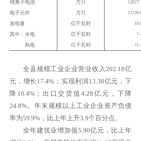
锂离子电池
万只
12827.
电子元件
万只
13720.
发电量
亿千瓦时
19.
其中：水电
亿千瓦时
7.
风电
亿千瓦时
11.
全县规模工业企业营业收入
202.18
亿
元，增长
17.4%
；实现利润
13.38
亿元，下
降
10.4%
；出口交货值
4.28
亿元，下降
24.8%
。年末规模以上工业企业资产负债
率为
59.9%
，比上年上升
3.9
个百分点。
全年建筑业增加值
5.90
亿元，比上年