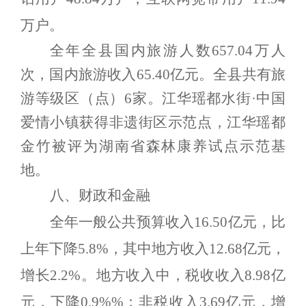
万户。
全年全县国内旅游人数
657.04
万人
次，国内旅游收入
65.40
亿元。全县共有旅
游等级区（点）
6
家。江华瑶都水街·中国
爱情小镇获得非遗街区示范点，江华瑶都
金竹被评为湖南省森林康养试点示范基
地。
八、财政和金融
全年一般公共预算收入
16.50
亿元，比
上年下降
5.8%
，其中地方收入
12.
68
亿元，
增长
2.2%
。地方收入中，税收收入
8.98
亿
元，下降
0.9%%
；非税收入
3.
69
亿元，增