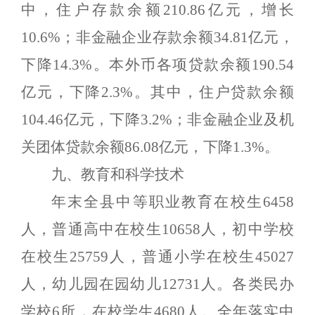
中，住户存款余额
210.86
亿元，增长
1
0.6%
；非金融企业存款余额
34.81
亿元，
下降
14.3%
。本外币各项贷款余额
190.54
亿元，下降
2.3%
。其中，住户贷款余额
10
4.46
亿元，下降
3
.
2%
；非金融企业及机
关团体贷款余额
86.08
亿元，下降
1.3%
。
九、教育和科学技术
年末全县中等职业教育在校生
6458
人，普通高中在校生
10658
人，初中学校
在校生
25759
人，普通小学在校生
45027
人，幼儿园在园幼儿
12731
人。各类民办
学校
6
所，在校学生
4680
人。全年落实中