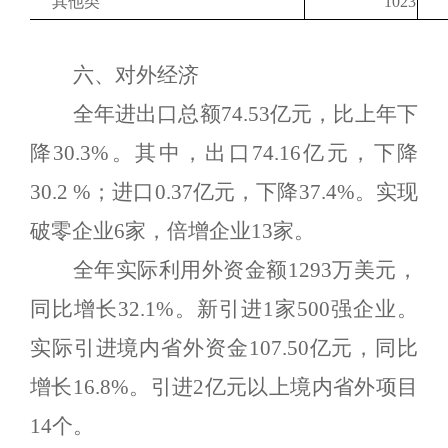
其他类
1023
六、对外经济
全年进出口总额
74.53
亿元，比上年下
降
30.3%
。其中，出口
74.16
亿元，下降
30.2 %
；进口
0.37
亿元，下降
37.4%
。实现
破零企业
6
家，倍增企业
13
家。
全年实际利用外资金额
1293
万美元，
同比增长
32.1%
。新引进
1
家
500
强企业。
实际引进境内省外资金
107.50
亿元，同比
增长
16.8%
。引进
2
亿元以上境内省外项目
14
个。