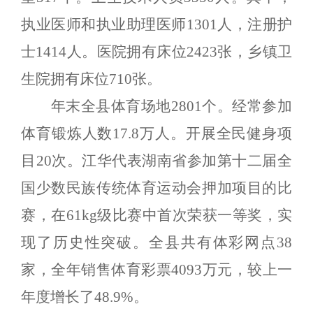
执业医师和执业助理医师
1301
人，注册护
士
1414
人。医院拥有床位
2423
张，乡镇卫
生院拥有床位
710
张。
年末全县体育场地
2801
个。经常参加
体育锻炼人数
17.8
万人。开展全民健身项
目
20
次。江华代表湖南省参加第十二届全
国少数民族传统体育运动会押加项目的比
赛，在
61kg
级比赛中首次荣获一等奖，实
现了历史性突破。全县共有体彩网点
38
家，全年销售体育彩票
4093
万元，较上一
年度增长了
48.9%
。