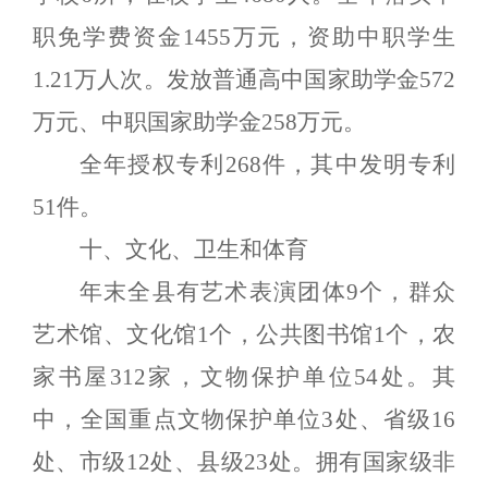
职免学费资金
145
5
万元，资助中职学生
1.21
万人次。发放普通高中国家助学金
5
72
万元、中职国家助学金
258
万元。
全年授权专利
2
68
件，其中发明专利
51
件。
十、文化、卫生和体育
年末全县有艺术表演团体
9
个，群众
艺术馆、文化馆
1
个，公共图书馆
1
个，农
家书屋
312
家，文物保护单位
54
处。其
中，全国重点文物保护单位
3
处、省级
16
处、市级
12
处、县级
23
处。拥有国家级非