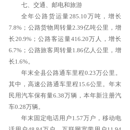
七、交通、邮电和旅游
全年公路货运量
285.10
万吨，增长
7.8
%
；公路货物周转量
2.39
亿吨公里，增
长
20.9%
；公路客运量
416.20
万人，增长
6.7
%
；公路旅客周转量
1
.8
6
亿人公里，增
长
1.6
%
。
年末全县公路通车里程
0.23
万公里。
其中，高速公路通车里程
1
5.6
公里。年末
民用汽车保有量
6.38
万辆，本年新注册汽
车
0.2
8
万辆。
年末固定电话用户
1.5
7
万户
，
移动电
话用户
48.
8
4
万户
，
互联网宽带用户
11.
94