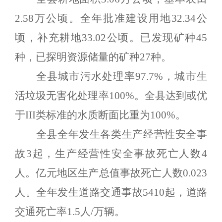
2.
5
8
万公顷。全年批准建设用地
32.
34
公
顷，补充耕地
33.02
公顷。已发现矿种
45
种，已探明资源储量的矿种
27
种。
全县城市污水处理率
97.
7%
，城市生
活垃圾无害化处理率
100
%
。全县达到或优
于
III
类标准的水质断面比重为
100%
。
全县全年发生各类生产经营性安全事
故
3
起，生产经营性安全事故死亡人数
4
人。亿元地区生产总值事故死亡人数
0.0
23
人。全年发生道路交通事故
5
410
起，道路
交通死亡率
1.5
人
/
万辆。