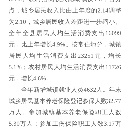
点，城乡居民收入比由上年度的
2.14
调整
为
2.10
，城乡居民收入差距进一步缩小。
全年全县居民人均生活消费支出
16099
元，比上年增长
4.
9%
。
按常住地分，
城镇
居民人均生活消费支出
2
3251
元，增长
5.1
%
；农村居民人均生活消费支出
11
726
元，增长
4.6
%
。
全年新增城镇就业人员
4
632
人。年末
城乡居民基本养老保险登记参保人数
3
2.
77
万人。参加城镇基本养老保险职工人数
5
.
30
万人；参加工伤保险职工人数
3.17
万