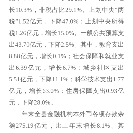
长
1
0.3%
，
非税占比
29.1
%
。
上划中央
“两
税”
1.52
亿元，下降
47.0%
；上划中央所得
税
1.26
亿元，增长
15.0%
。一般公共预算支
出
43.70
亿元，下降
2.5%
。其中，教育支出
8
.88
亿元，增长
0.1
%
；社会保障和就业支
出
6.3
9
亿元，增长
6.7%
；城乡社区支出
5.51
亿元，下降
11.1%
；科学技术支出
1.
77
亿元，增长
63.0%
；住房保障支出
0.93
亿
元，下降
28.0%
。
年末全县金融机构本外币各项存款余
额
275.19
亿元，比上年末增长
8
.
1%
。其