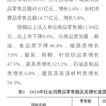
品零售总额
49.61
亿元，
增长
5.4
%
；乡村消
费品零售总额
14.77
亿元，
增长
5.8
%
。
限额以上法人单位商品零售额
1
1.94
亿
元，比上年
下降
9.6
%
。分商品类别看，粮
油、食品类
下降
48.4
%
，
烟酒类增长
3.9
%
，
服装、鞋帽、针纺织品类
增长
47.1
%
，家具类
增长
123.2
%
，石油及制品
类
增长
6.8
%
，
建筑及装潢材料类
增长
50.3
%
。
表
3
2024年社会消费品零售额及其增长速
零售额
指标名称