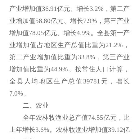
产业增加值
36.91
亿元、增长
3.2
%
，第二产
业增加值
58.80
亿元、增长
7.9
%
，第三产业
增加值
78.05
亿元、增长
4
.
9
%
。
全县第一产
业增加值占地区生产总值比重为
21.
2
%
，
第二产业增加值比重为
3
3.8
%
，第三产业
增加值比重为
44.9
%
。
按常住人口计算，
全县人均地区生产总值
3
9781
元，增长
7.0
%
。
二、农
业
全年农林牧渔业总产值
7
4.55
亿元，比
上年增长
3.6
%
。农林牧渔业增加值
39.12
亿