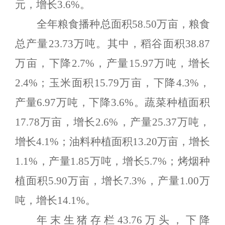
元，增长
3.6
%
。
全年粮食播种总面积
58.50
万亩，粮食
总产量
23.73
万吨。其中，稻谷面积
38.87
万亩，下降
2.7%
，产量
15.97
万吨，增长
2.4%
；玉米面积
15.79
万亩，下降
4.3%
，
产量
6.97
万吨，下降
3.6%
。蔬菜种植面积
17.78
万亩，增长
2.6%
，产量
25.37
万吨，
增长
4.1%
；油料种植面积
13.20
万亩，增长
1.1%
，产量
1.85
万吨，增长
5.7%
；烤烟种
植面积
5.90
万亩，增长
7.3%
，产量
1.00
万
吨，增长
14.1%
。
年末生猪存栏
43.76
万头，下降