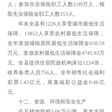
人；参加失业保险职工人数
2.09
万人，领
取失业保险金职工人数
353
人。
年末全县有
1226
人享受城市最低生活
保障、
13852
人享受农村最低生活保障，
全年发放城镇居民最低生活保障金
658.59
万元、发放农村最低生活保障金
4745.93
万
元。
全县提供住宿民政机构床位
1224
张，
收养各类人员
756
人。全年销售社会福利
彩票
1.45
亿元，筹集
福彩公益金
0.46
亿
元。
十二、资源、环境和安全生产
全县耕地面积
3.0
6
万公顷，基本农田