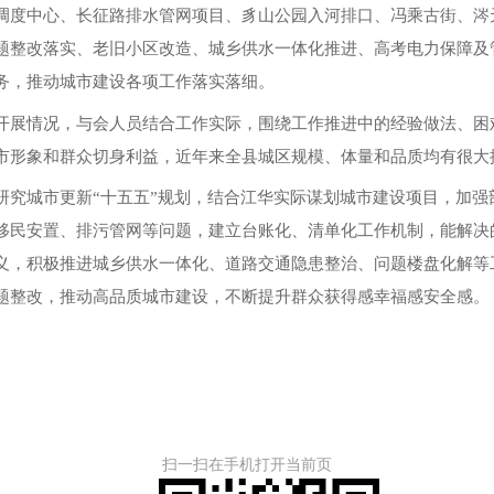
调度中心、长征路排水管网项目、豸山公园入河排口、冯乘古街、涔
题整改落实、老旧小区改造、城乡供水一体化推进、高考电力保障及
务，推动城市建设各项工作落实落细。
开展情况，与会人员结合工作实际，围绕工作推进中的经验做法、困
市形象和群众切身利益，近年来全县城区规模、体量和品质均有很大
研究城市更新“十五五”规划，结合江华实际谋划城市建设项目，加强
移民安置、排污管网等问题，建立台账化、清单化工作机制，能解决
，积极推进城乡供水一体化、道路交通隐患整治、问题楼盘化解等工
题整改，推动高品质城市建设，不断提升群众获得感幸福感安全感。
扫一扫在手机打开当前页