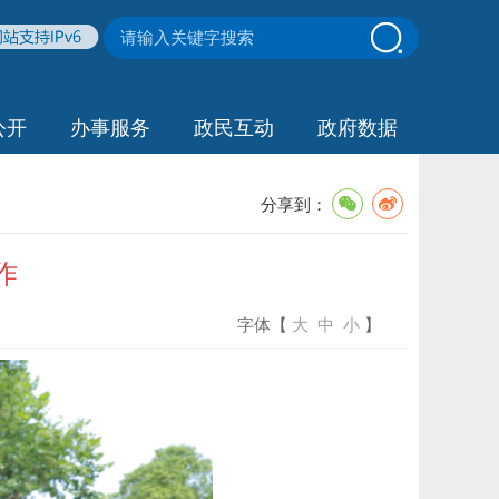
公开
办事服务
政民互动
政府数据
分享到：
作
字体【
大
中
小
】