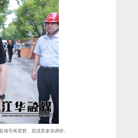
县县领导蒋星辉、屈茂君参加调研。