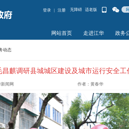
无障碍
适老版
登录
|
注册
网站首页
走进江华
政务
务动态
毛昌麒调研县城城区建设及城市运行安全工
华新闻网
作者：
黄春华