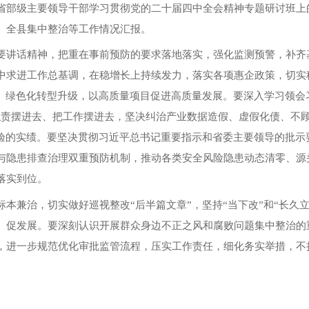
省部级主要领导干部学习贯彻党的二十届四中全会精神专题研讨班上
、全县集中整治等工作情况汇报。
要讲话精神，把重在事前预防的要求落地落实，强化监测预警，补齐
中求进工作总基调，在稳增长上持续发力，落实各项惠企政策，切实
化、绿色化转型升级，以高质量项目促进高质量发展。要深入学习领会
职责摆进去、把工作摆进去，坚决纠治产业数据造假、虚假化债、不
检验的实绩。要坚决贯彻习近平总书记重要指示和省委主要领导的批示
与隐患排查治理双重预防机制，推动各类安全风险隐患动态清零、源
落实到位。
本兼治，切实做好巡视整改“后半篇文章”，坚持“当下改”和“长久
、促发展。要深刻认识开展群众身边不正之风和腐败问题集中整治的
，进一步规范优化审批监管流程，压实工作责任，细化务实举措，不