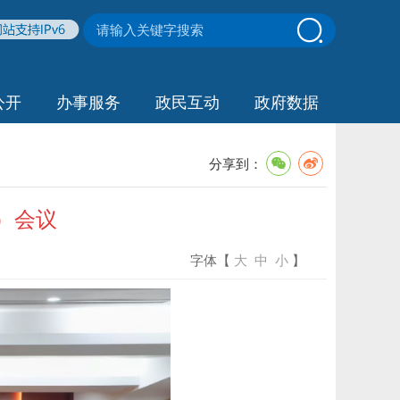
公开
办事服务
政民互动
政府数据
分享到：
）会议
字体【
大
中
小
】