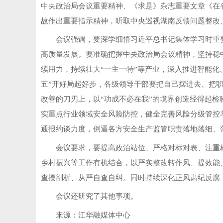
中央政治局会议重要精神、《求是》杂志重要文章《在
故作出重要指示精神，听取中央巡视湖南反馈问题整改
会议强调，要深学细悟习近平总书记集体学习时重
高质量发展。要准确把握中央政治局会议精神，坚持稳
续用力，持续壮大“一主一特”等产业，深入推进智能
五”开好局起好步，各级领导干部要把自己摆进去、把
改善的刀刃上，以“功成不必在我”的境界创造经得起
实重点行业领域安全风险防控，健全完善风险分级管控
通报约谈力度，倒逼各方安全生产监管职责落地落细、
会议要求，要提高政治站位、严格对标对表、注重标
乡村振兴等工作有机结合，以严实整改转作风、提效能
查摆剖析、从严自查自纠。同时持续深化正风肃纪反腐
会议还研究了其他事项。
来源：江华融媒体中心