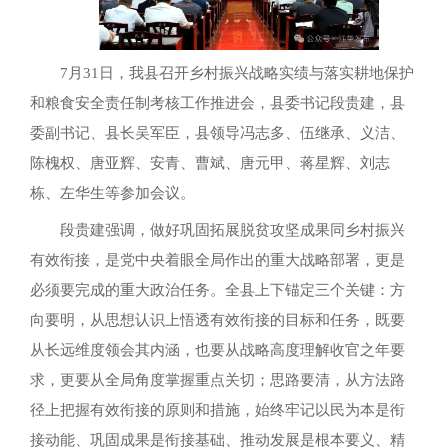
7月31日，我县召开乡村振兴战略实绩与落实耕地保护
和粮食安全责任制考核工作推进会，县委书记段贵建，县
委副书记、县长吴军臣，县领导冯志多、伍继承、义洁、
陈槐权、唐亚辉、安青、曹斌、唐元甲、蒋星辉、刘志
栋、左华生等参加会议。
段贵建强调，做好巩固拓展脱贫攻坚成果同乡村振兴
有效衔接，是党中央着眼全局作出的重大战略部署，更是
必须要完成的重大政治任务。全县上下锚定三个关键：方
向要明，从思想认识上悟透有效衔接的目标和任务，既要
从长远维度领会其内涵，也要从战略高度理解收官之年要
求，更要从全局角度掌握重点关切；思路要清，从方法路
径上把握有效衔接的原则和措施，始终牢记以民为本是衔
接动能、巩固成果是衔接基础、推动发展是根本要义、精