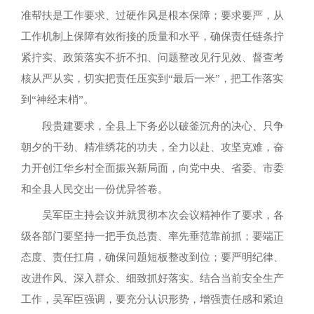
准帮扶是工作要求、过硬作风是根本保障；要求要严，从
工作机制上保障有效衔接的质量和水平，确保责任链条拧
紧拧实、政策落实不折不扣、问题整改见行见效、督查考
核从严从实，切实把责任压实到“最后一米”，把工作落实
到“神经末梢”。
段贵建要求，全县上下务必以破釜沉舟的决心、只争
朝夕的干劲、精准绣花的功夫，全力以赴、攻坚克难，奋
力开创江华乡村全面振兴新局面，向党中央、省委、市委
和全县人民交出一份优异答卷。
吴军臣主持会议并就贯彻本次会议精神作了要求，各
级各部门要坚持一把手负总责、率先垂范靠前抓；要端正
态度、责任扛肩，确保问题短板整改到位；要严明纪律、
改进作风、深入群众、细致抓好落实。结合当前安全生产
工作，吴军臣强调，要充分认识形势，增强责任感和紧迫